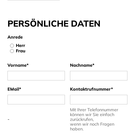
PERSÖNLICHE DATEN
Anrede
Herr
Frau
Pflichtfeld
Pflichtfeld
Vorname
*
Nachname
*
Pflichtfeld
Pflichtfeld
EMail
*
Kontaktrufnummer
*
Mit Ihrer Telefonnummer
können wir Sie einfach
-
zurückrufen,
wenn wir noch Fragen
haben.